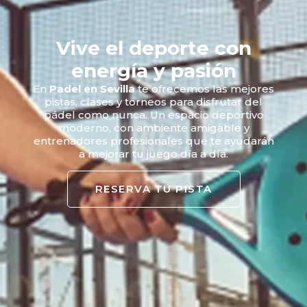
Vive el deporte con
energía y pasión
En
Padel en Sevilla
te ofrecemos las mejores
pistas, clases y torneos para disfrutar del
pádel como nunca. Un espacio deportivo
moderno, con ambiente amigable y
entrenadores profesionales que te ayudarán
a mejorar tu juego día a día.
RESERVA TU PISTA