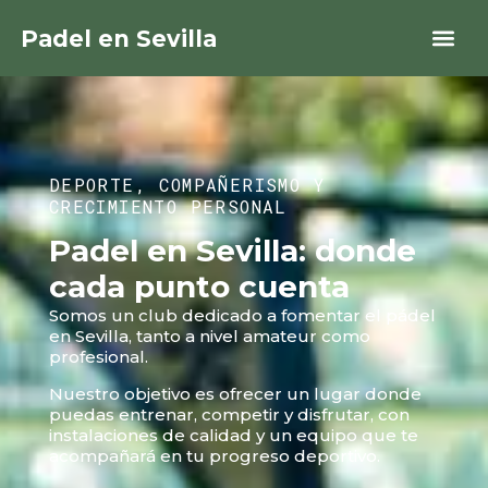
Padel en Sevilla
DEPORTE, COMPAÑERISMO Y
CRECIMIENTO PERSONAL
Padel en Sevilla: donde
cada punto cuenta
Somos un club dedicado a fomentar el pádel
en Sevilla, tanto a nivel amateur como
profesional.
Nuestro objetivo es ofrecer un lugar donde
puedas entrenar, competir y disfrutar, con
instalaciones de calidad y un equipo que te
acompañará en tu progreso deportivo.